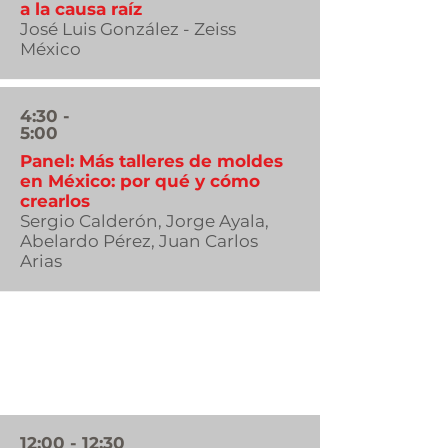
a la causa raíz
José Luis González - Zeiss
México
4:30 -
5:00
Panel: Más talleres de moldes
en México: por qué y cómo
crearlos
Sergio Calderón, Jorge Ayala,
Abelardo Pérez, Juan Carlos
Arias
Moldeo por
Inyección
12:00 - 12:30