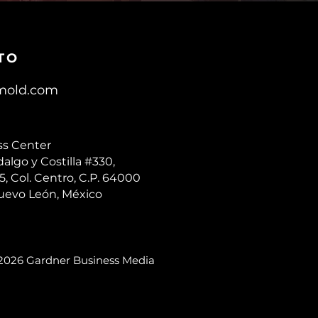
TO
mold.com
s Center
dalgo y Costilla #330,
5, Col. Centro, C.P. 64000
uevo León, México
6 Gardner Business Media