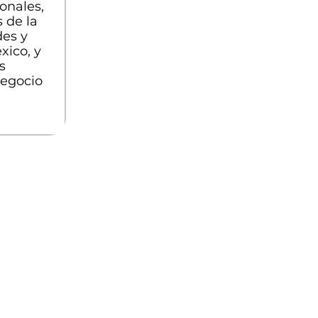
onales,
s de la
des y
ico, y
s
negocio