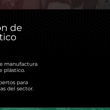
ión de
tico
 de manufactura
 plástico.
pertos para
as del sector.