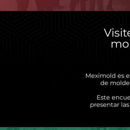
Visi
mol
Meximold es el
de moldes
Este encue
presentar las