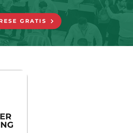
RESE GRATIS
ER
ING