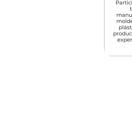
Partic
manuf
molde
plást
produc
exper